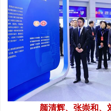
颜清辉、张崇和、