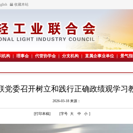
glish
收藏本站
织机构
|
理事会
|
代管协学会
|
分支机构
|
直属企事业单位
|
景气指
联党委召开树立和践行正确政绩观学习
2026-03-18 来源：
[打印本稿]
[字号
大
中
小
]