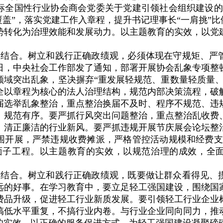
标全国性行业协会商会党委关于党建引领社会组织建设的
覆盖”，落实党建工作入章程，提升书记理事长“一肩挑”比
势转化为治理效能和发展动力。以主题教育的实效，以党
相结合。树立和践行正确政绩观，必须体现在守规矩、严
日，中央社会工作部发了通知，部署开展协会乱象专项整
领域突出乱象，坚决摒弃“重发展轻规范、重数量轻质量、
全以章程为核心的法人治理结构，规范内部决策流程，破
届选举乱象整治，重点整治换届不及时、程序不规范、违
、规范有序。要严抓行风突出问题整治，重点整治乱收费
、清正廉洁的行业新风。要严抓违规开展节庆展会论坛整
围开展，严禁违规收费摊派，严格管控活动规模和经费支
面子工程。以主题教育的实效，以规范治理的成效，全
相结合。树立和践行正确政绩观，既要做让群众看得见、
远的好事。在学习教育中，要立足轻工强国建设，围绕国
费品升级，促进轻工行业新质发展。要引领轻工行业企业
搞低水平重复，不搞行业内卷。与行业企业同向同力，推
的实效，以正确的服务促进方式，为轻工强国建设凝聚磅