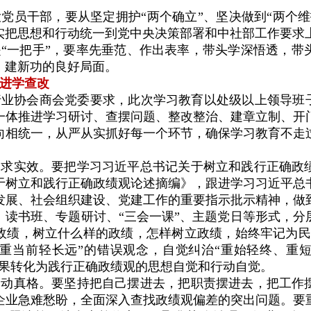
党员干部，要从坚定拥护“两个确立”、坚决做到“两个维
实把思想和行动统一到党中央决策部署和中社部工作要求
“一把手”，要率先垂范、作出表率，带头学深悟透，带
、建新功的良好局面。
进学查改
业协会商会党委要求，此次学习教育以处级以上领导班子
一体推进学习研讨、查摆问题、整改整治、建章立制、开
向相统一，从严从实抓好每一个环节，确保学习教育不走
、求实效。要把学习习近平总书记关于树立和践行正确政
于树立和践行正确政绩观论述摘编》，跟进学习习近平总
发展、社会组织建设、党建工作的重要指示批示精神，做
、读书班、专题研讨、“三会一课”、主题党日等形式，分
政绩，树立什么样的政绩，怎样树立政绩，始终牢记为民
重当前轻长远”的错误观念，自觉纠治“重始轻终、重
成果转化为践行正确政绩观的思想自觉和行动自觉。
、动真格。要坚持把自己摆进去，把职责摆进去，把工作
企业急难愁盼，全面深入查找政绩观偏差的突出问题。要