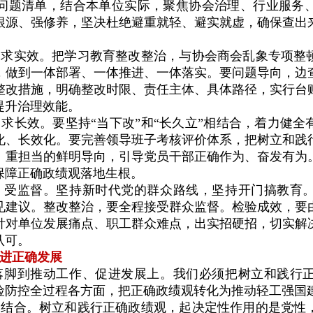
问题清单，结合本单位实际，聚焦协会治理、行业服务
根源、强修养，坚决杜绝避重就轻、避实就虚，确保查出
、求实效。把学习教育整改整治，与协会商会乱象专项整
，做到一体部署、一体推进、一体落实。要问题导向，边
整改措施，明确整改时限、责任主体、具体路径，实行台
提升治理效能。
求长效。要坚持“当下改”和“长久立”相结合，着力健全
化、长效化。要完善领导班子考核评价体系，把树立和践
、重担当的鲜明导向，引导党员干部正确作为、奋发有为
保障正确政绩观落地生根。
、受监督。坚持新时代党的群众路线，坚持开门搞教育
见建议。整改整治，要全程接受群众监督。检验成效，要
针对单位发展痛点、职工群众难点，出实招硬招，切实解
认可。
进正确发展
落脚到推动工作、促进发展上。我们必须把树立和践行
险防控全过程各方面，把正确政绩观转化为推动轻工强国
相结合。树立和践行正确政绩观，起决定性作用的是党性