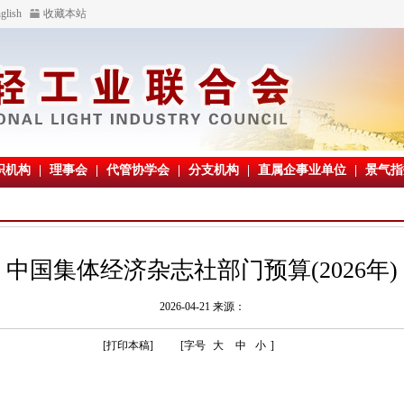
glish
收藏本站
织机构
|
理事会
|
代管协学会
|
分支机构
|
直属企事业单位
|
景气指
中国集体经济杂志社部门预算(2026年)
2026-04-21 来源：
[打印本稿]
[字号
大
中
小
]