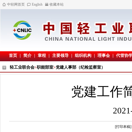
中轻网首页
English
收藏本站
首页
|
简介
|
章程
|
主要领导
|
组织机构
|
理事会
|
代管协
轻工业联合会
>
职能部室
>
党建人事部（纪检监察室）
党建工作简
202
[打印本稿]