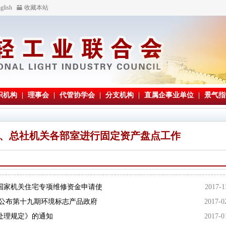
glish
收藏本站
织机构
|
理事会
|
代管协学会
|
分支机构
|
直属企事业单位
|
景气指
、总社机关各部室进行固定资产盘点工作
国家机关住宅专项维修资金申请使
2017-1
整公布第十九期环境标志产品政府
2017-0
处理规定》的通知
2017-0