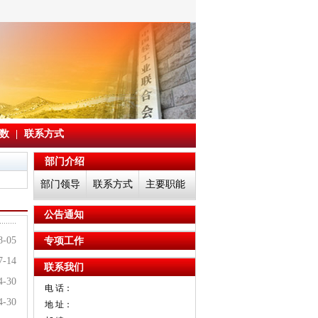
数
|
联系方式
部门介绍
部门领导
联系方式
主要职能
公告通知
8-05
专项工作
7-14
联系我们
4-30
电 话：
4-30
地 址：